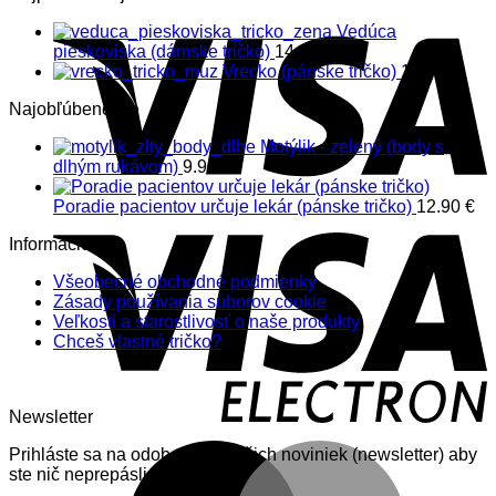
Vedúca
pieskoviska (dámske tričko)
14.90
€
Vrecko (pánske tričko)
14.90
€
Najobľúbenejšie
Motýlik - zelený (body s
dlhým rukávom)
9.90
€
Poradie pacientov určuje lekár (pánske tričko)
12.90
€
Informácie
Všeobecné obchodné podmienky
Zásady používania súborov cookie
Veľkosti a starostlivosť o naše produkty
Chceš vlastné tričko?
Newsletter
Prihláste sa na odoberanie nášich noviniek (newsletter) aby
ste nič neprepásli.