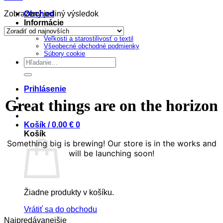
Zobrazený jediný výsledok
Obchod
Informácie
Chceš vlastné tričko?
Veľkosti a starostilivosť o textil
Prejsť
Všeobecné obchodné podmienky
na
Súbory cookie
obsah
Hľadať:
Prihlásenie
Great things are on the horizon
Košík /
0.00
€
0
Košík
Something big is brewing! Our store is in the works and
will be launching soon!
Žiadne produkty v košíku.
Vrátiť sa do obchodu
Najpredávanejšie