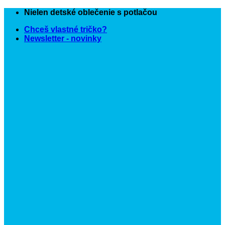
Skip
Nielen detské oblečenie s potlačou
to
Chceš vlastné tričko?
content
Newsletter - novinky