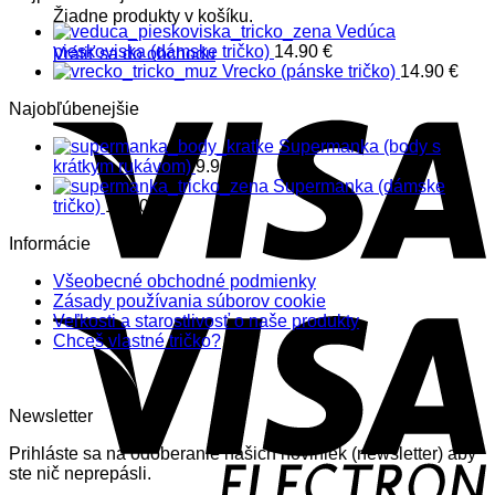
Žiadne produkty v košíku.
Vedúca
pieskoviska (dámske tričko)
14.90
€
Vrátiť sa do obchodu
Vrecko (pánske tričko)
14.90
€
Najobľúbenejšie
Supermanka (body s
krátkym rukávom)
9.90
€
Supermanka (dámske
tričko)
14.90
€
Informácie
Všeobecné obchodné podmienky
Zásady používania súborov cookie
Veľkosti a starostlivosť o naše produkty
Chceš vlastné tričko?
Newsletter
Prihláste sa na odoberanie nášich noviniek (newsletter) aby
ste nič neprepásli.