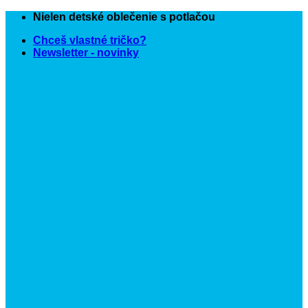
Skip
Nielen detské oblečenie s potlačou
to
Chceš vlastné tričko?
content
Newsletter - novinky