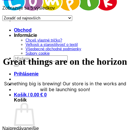
Sorted
Zobrazuje sa 5 výsledkov
by
latest
Prejsť
na
Obchod
obsah
Informácie
Chceš vlastné tričko?
Veľkosti a starostilivosť o textil
Všeobecné obchodné podmienky
Súbory cookie
Hľadať:
Great things are on the horizon
Prihlásenie
Something big is brewing! Our store is in the works and
will be launching soon!
Košík /
0.00
€
0
Košík
Najpredávanejšie