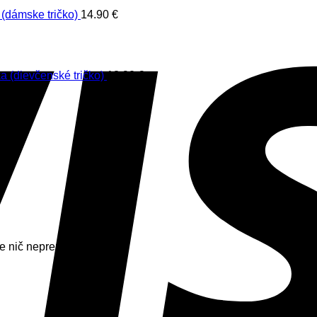
(dámske tričko)
14.90
€
a (dievčenské tričko)
12.90
€
€
e nič neprepásli.