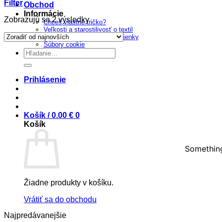
Filter
Obchod
Informácie
Sorted
Zobrazujú sa 2 výsledky
Chceš vlastné tričko?
by
Veľkosti a starostilivosť o textil
latest
Všeobecné obchodné podmienky
Súbory cookie
Prejsť
Hľadať:
na
obsah
Prihlásenie
Košík /
0.00
€
0
Košík
Something
Žiadne produkty v košíku.
Vrátiť sa do obchodu
Najpredávanejšie