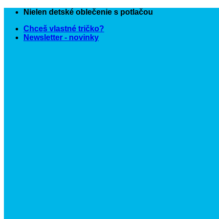
Skip
Nielen detské oblečenie s potlačou
to
Chceš vlastné tričko?
content
Newsletter - novinky