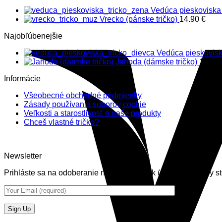
Vedúca pieskoviska 
Vrecko (pánske tričko)
14.90
€
Najobľúbenejšie
Vedúca pieskovisk
Jahoda (dámske tričko)
12.90
Informácie
Všeobecné obchodné podmienky
Zásady používania súborov cookie
Veľkosti a starostlivosť o naše produkty
Chceš vlastné tričko?
Newsletter
Prihláste sa na odoberanie nášich noviniek (newsletter) aby st