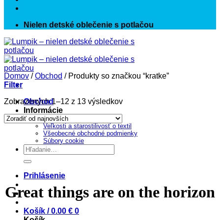
Nielen detské oblečenie s potlačou
Domov
/
Obchod
/
Produkty so značkou “kratke”
Filter
Sorted
Zobrazených 1–12 z 13 výsledkov
Obchod
by
Informácie
latest
Chceš vlastné tričko?
Veľkosti a starostilivosť o textil
Prejsť
Všeobecné obchodné podmienky
na
Súbory cookie
obsah
Hľadať:
Prihlásenie
Great things are on the horizon
Košík /
0.00
€
0
Košík