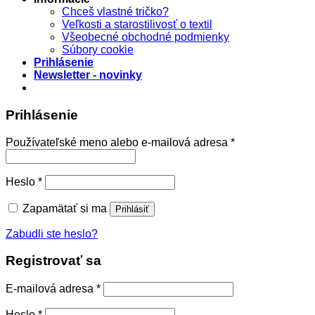
Chceš vlastné tričko?
Veľkosti a starostilivosť o textil
Všeobecné obchodné podmienky
Súbory cookie
Prihlásenie
Newsletter - novinky
Prihlásenie
Povinné
Používateľské meno alebo e-mailová adresa
*
Povinné
Heslo
*
Zapamätať si ma
Prihlásiť
Zabudli ste heslo?
Registrovať sa
Povinné
E-mailová adresa
*
Povinné
Heslo
*