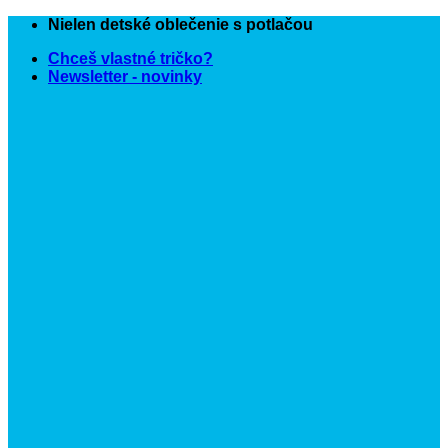
Skip
Nielen detské oblečenie s potlačou
to
Chceš vlastné tričko?
content
Newsletter - novinky