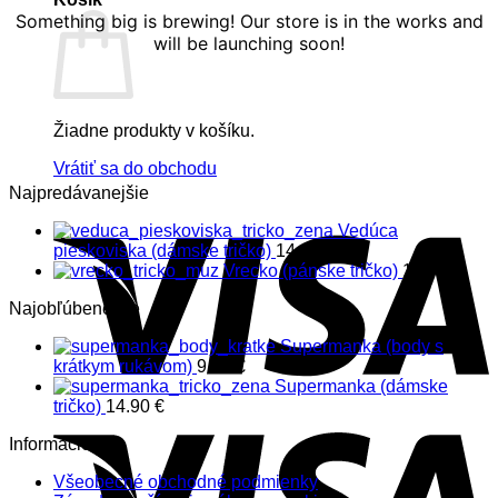
Something big is brewing! Our store is in the works and
will be launching soon!
Žiadne produkty v košíku.
Vrátiť sa do obchodu
Najpredávanejšie
Vedúca
pieskoviska (dámske tričko)
14.90
€
Vrecko (pánske tričko)
14.90
€
Najobľúbenejšie
Supermanka (body s
krátkym rukávom)
9.90
€
Supermanka (dámske
tričko)
14.90
€
Informácie
Všeobecné obchodné podmienky