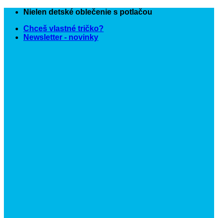
Skip
Nielen detské oblečenie s potlačou
to
Chceš vlastné tričko?
content
Newsletter - novinky