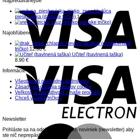
Najpredávanejšie
Vedúca
pieskoviska (dámske tričko)
14.90
€
Vrecko (pánske tričko)
14.90
€
Najobľúbenejšie
Revem jak drak (chlapčenské
tričko)
12.90
€
Učiteľ (bavlnená taška)
8.90
€
Informácie
Všeobecné obchodné podmienky
Zásady používania súborov cookie
Veľkosti a starostlivosť o naše produkty
Chceš vlastné tričko?
Newsletter
Prihláste sa na odoberanie nášich noviniek (newsletter) aby
ste nič neprepásli.