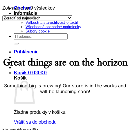
Sorted
Zobrazuje sa 9 výsledkov
Obchod
by
Informácie
latest
Chceš vlastné tričko?
Veľkosti a starostilivosť o textil
Prejsť
Všeobecné obchodné podmienky
na
Súbory cookie
obsah
Hľadať:
Prihlásenie
Great things are on the horizon
Košík /
0.00
€
0
Košík
Something big is brewing! Our store is in the works and
will be launching soon!
Žiadne produkty v košíku.
Vrátiť sa do obchodu