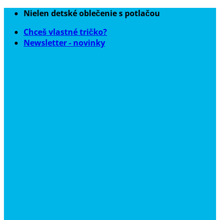
Skip
Nielen detské oblečenie s potlačou
to
Chceš vlastné tričko?
content
Newsletter - novinky