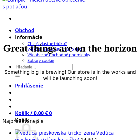
Prejsť
na
obsah
Obchod
Informácie
Chceš vlastné tričko?
Great things are on the horizon
Veľkosti a starostilivosť o textil
Všeobecné obchodné podmienky
Súbory cookie
Hľadať:
Something big is brewing! Our store is in the works and
will be launching soon!
Prihlásenie
Košík /
0.00
€
0
Košík
Najpredávanejšie
Vedúca
pieskoviska (dámske tričko)
14.90
€