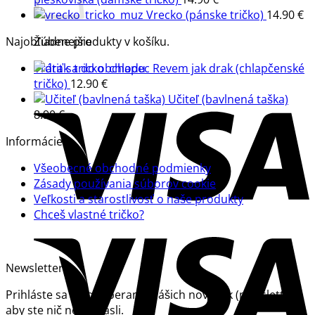
Vrecko (pánske tričko)
14.90
€
Najobľúbenejšie
Žiadne produkty v košíku.
Revem jak drak (chlapčenské
Vrátiť sa do obchodu
tričko)
12.90
€
Učiteľ (bavlnená taška)
8.90
€
Informácie
Všeobecné obchodné podmienky
Zásady používania súborov cookie
Veľkosti a starostlivosť o naše produkty
Chceš vlastné tričko?
Newsletter
Prihláste sa na odoberanie nášich noviniek (newsletter)
aby ste nič neprepásli.