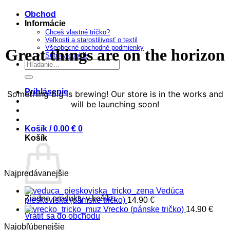
obsah
Obchod
Informácie
Chceš vlastné tričko?
Veľkosti a starostilivosť o textil
Všeobecné obchodné podmienky
Great things are on the horizon
Súbory cookie
Hľadať:
Prihlásenie
Something big is brewing! Our store is in the works and
will be launching soon!
Košík /
0.00
€
0
Košík
Najpredávanejšie
Vedúca
Žiadne produkty v košíku.
pieskoviska (dámske tričko)
14.90
€
Vrecko (pánske tričko)
14.90
€
Vrátiť sa do obchodu
Najobľúbenejšie