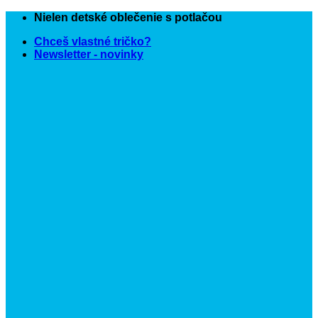
Skip
Nielen detské oblečenie s potlačou
to
Chceš vlastné tričko?
content
Newsletter - novinky