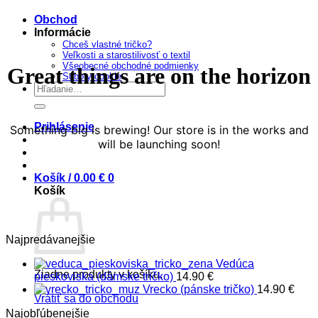
obsah
Obchod
Informácie
Chceš vlastné tričko?
Veľkosti a starostilivosť o textil
Všeobecné obchodné podmienky
Great things are on the horizon
Súbory cookie
Hľadať:
Prihlásenie
Something big is brewing! Our store is in the works and
will be launching soon!
Košík /
0.00
€
0
Košík
Najpredávanejšie
Vedúca
Žiadne produkty v košíku.
pieskoviska (dámske tričko)
14.90
€
Vrecko (pánske tričko)
14.90
€
Vrátiť sa do obchodu
Najobľúbenejšie