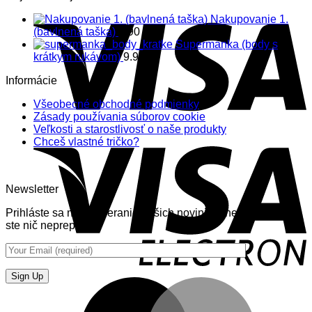
Nakupovanie 1.
(bavlnená taška)
8.90
€
Supermanka (body s
krátkym rukávom)
9.90
€
Informácie
Všeobecné obchodné podmienky
Zásady používania súborov cookie
Veľkosti a starostlivosť o naše produkty
Chceš vlastné tričko?
Newsletter
Prihláste sa na odoberanie nášich noviniek (newsletter) aby
ste nič neprepásli.