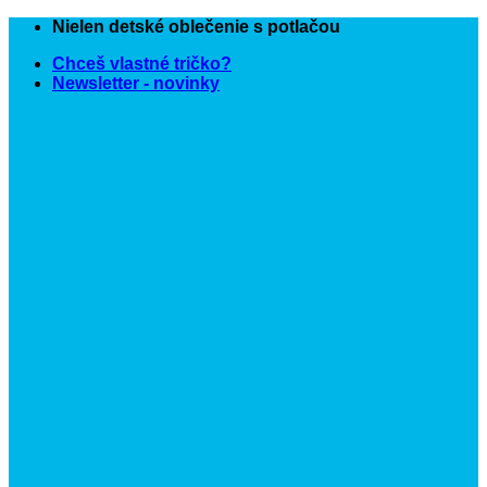
Skip
Nielen detské oblečenie s potlačou
to
Chceš vlastné tričko?
content
Newsletter - novinky