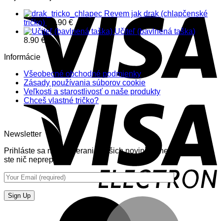
Revem jak drak (chlapčenské
tričko)
12.90
€
Učiteľ (bavlnená taška)
8.90
€
Informácie
Všeobecné obchodné podmienky
Zásady používania súborov cookie
Veľkosti a starostlivosť o naše produkty
Chceš vlastné tričko?
Newsletter
Prihláste sa na odoberanie nášich noviniek (newsletter) aby
ste nič neprepásli.