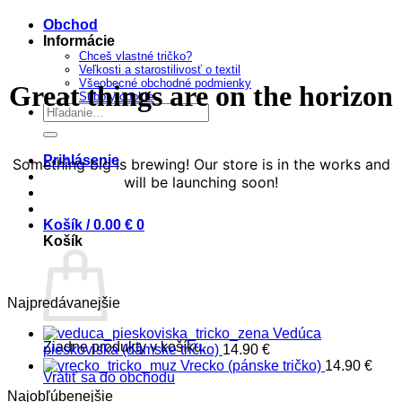
obsah
Obchod
Informácie
Chceš vlastné tričko?
Veľkosti a starostilivosť o textil
Všeobecné obchodné podmienky
Great things are on the horizon
Súbory cookie
Hľadať:
Prihlásenie
Something big is brewing! Our store is in the works and
will be launching soon!
Košík /
0.00
€
0
Košík
Najpredávanejšie
Vedúca
Žiadne produkty v košíku.
pieskoviska (dámske tričko)
14.90
€
Vrecko (pánske tričko)
14.90
€
Vrátiť sa do obchodu
Najobľúbenejšie