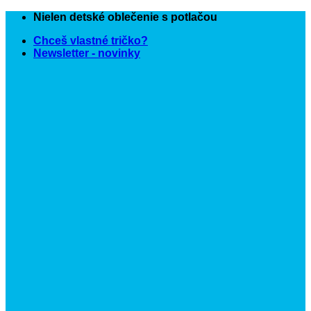
Skip
Nielen detské oblečenie s potlačou
to
Chceš vlastné tričko?
content
Newsletter - novinky