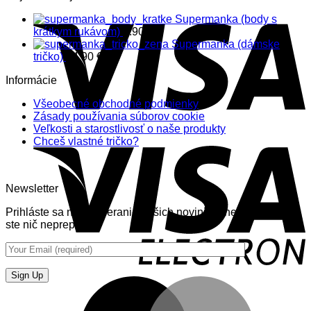
Supermanka (body s
krátkym rukávom)
9.90
€
Supermanka (dámske
tričko)
14.90
€
Informácie
Všeobecné obchodné podmienky
Zásady používania súborov cookie
Veľkosti a starostlivosť o naše produkty
Chceš vlastné tričko?
Newsletter
Prihláste sa na odoberanie nášich noviniek (newsletter) aby
ste nič neprepásli.