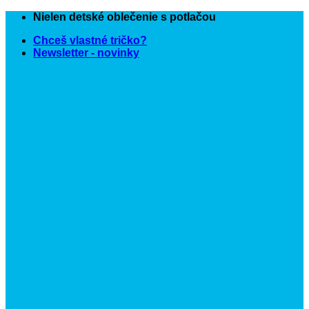
Skip
Nielen detské oblečenie s potlačou
to
Chceš vlastné tričko?
content
Newsletter - novinky