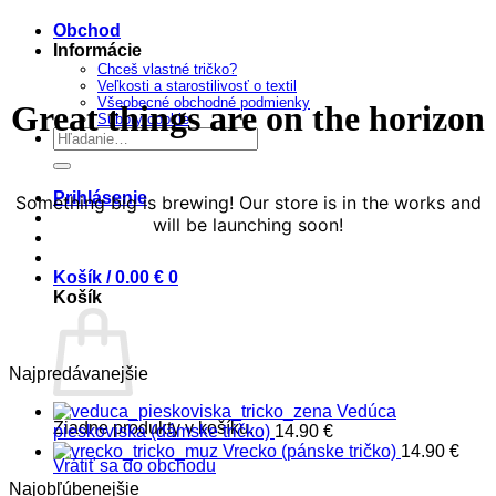
obsah
Obchod
Informácie
Chceš vlastné tričko?
Veľkosti a starostilivosť o textil
Všeobecné obchodné podmienky
Great things are on the horizon
Súbory cookie
Hľadať:
Prihlásenie
Something big is brewing! Our store is in the works and
will be launching soon!
Košík /
0.00
€
0
Košík
Najpredávanejšie
Vedúca
Žiadne produkty v košíku.
pieskoviska (dámske tričko)
14.90
€
Vrecko (pánske tričko)
14.90
€
Vrátiť sa do obchodu
Najobľúbenejšie