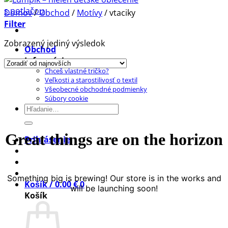
Domov
/
Obchod
/
Motívy
/
vtaciky
Filter
Zobrazený jediný výsledok
Obchod
Informácie
Chceš vlastné tričko?
Prejsť
Veľkosti a starostilivosť o textil
na
Všeobecné obchodné podmienky
obsah
Súbory cookie
Hľadať:
Great things are on the horizon
Prihlásenie
Something big is brewing! Our store is in the works and
Košík /
0.00
€
0
will be launching soon!
Košík