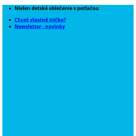
Skip
Nielen detské oblečenie s potlačou
to
Chceš vlastné tričko?
content
Newsletter - novinky