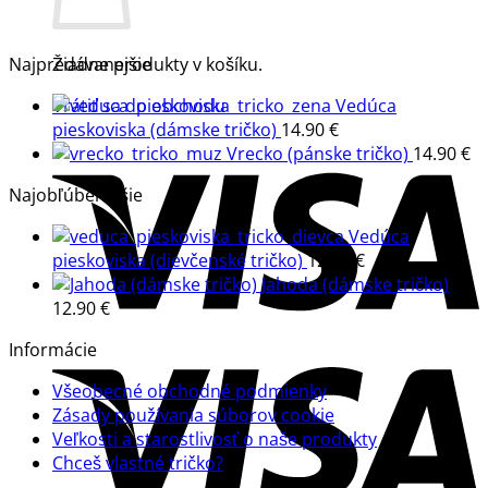
Najpredávanejšie
Žiadne produkty v košíku.
Vedúca
Vrátiť sa do obchodu
pieskoviska (dámske tričko)
14.90
€
Vrecko (pánske tričko)
14.90
€
Najobľúbenejšie
Vedúca
pieskoviska (dievčenské tričko)
12.90
€
Jahoda (dámske tričko)
12.90
€
Informácie
Všeobecné obchodné podmienky
Zásady používania súborov cookie
Veľkosti a starostlivosť o naše produkty
Chceš vlastné tričko?