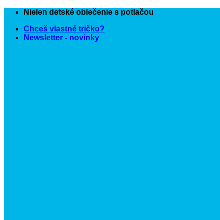
Skip
Nielen detské oblečenie s potlačou
to
Chceš vlastné tričko?
content
Newsletter - novinky