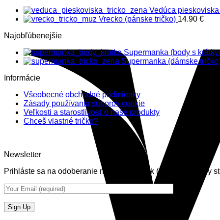
Vedúca pieskoviska 
Vrecko (pánske tričko)
14.90
€
Najobľúbenejšie
Supermanka (body s krátk
Supermanka (dámske tričko
Informácie
Všeobecné obchodné podmienky
Zásady používania súborov cookie
Veľkosti a starostlivosť o naše produkty
Chceš vlastné tričko?
Newsletter
Prihláste sa na odoberanie nášich noviniek (newsletter) aby st