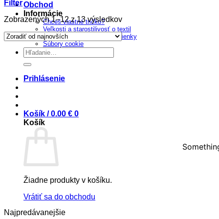
Filter
Obchod
Informácie
Sorted
Zobrazených 1–12 z 13 výsledkov
Chceš vlastné tričko?
by
Veľkosti a starostilivosť o textil
latest
Všeobecné obchodné podmienky
Súbory cookie
Prejsť
Hľadať:
na
obsah
Prihlásenie
Košík /
0.00
€
0
Košík
Something
Žiadne produkty v košíku.
Vrátiť sa do obchodu
Najpredávanejšie