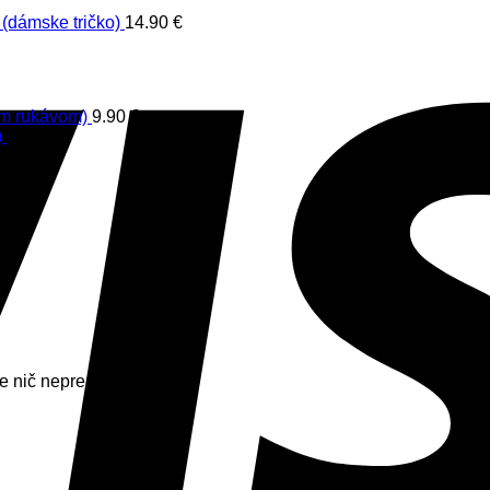
(dámske tričko)
14.90
€
ym rukávom)
9.90
€
)
14.90
€
e nič neprepásli.