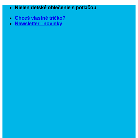
Skip
Nielen detské oblečenie s potlačou
to
Chceš vlastné tričko?
content
Newsletter - novinky