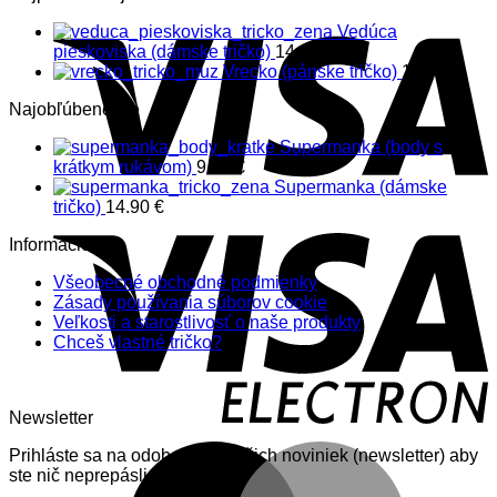
Vedúca
pieskoviska (dámske tričko)
14.90
€
Vrecko (pánske tričko)
14.90
€
Najobľúbenejšie
Supermanka (body s
krátkym rukávom)
9.90
€
Supermanka (dámske
tričko)
14.90
€
Informácie
Všeobecné obchodné podmienky
Zásady používania súborov cookie
Veľkosti a starostlivosť o naše produkty
Chceš vlastné tričko?
Newsletter
Prihláste sa na odoberanie nášich noviniek (newsletter) aby
ste nič neprepásli.