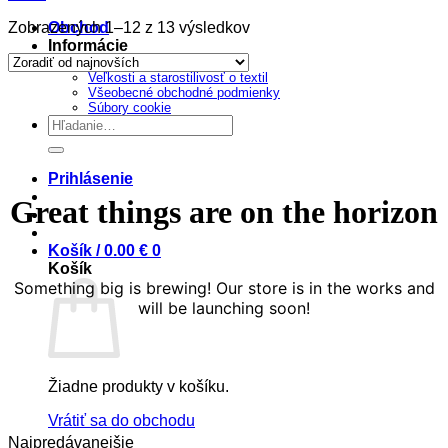
Sorted
Zobrazených 1–12 z 13 výsledkov
Obchod
by
Informácie
latest
Chceš vlastné tričko?
Veľkosti a starostilivosť o textil
Prejsť
Všeobecné obchodné podmienky
na
Súbory cookie
obsah
Hľadať:
Prihlásenie
Great things are on the horizon
Košík /
0.00
€
0
Košík
Something big is brewing! Our store is in the works and
will be launching soon!
Žiadne produkty v košíku.
Vrátiť sa do obchodu
Najpredávanejšie