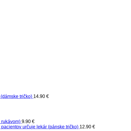
(dámske tričko)
14.90
€
m rukávom)
9.90
€
 pacientov určuje lekár (pánske tričko)
12.90
€