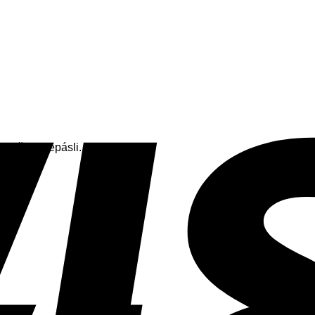
e nič neprepásli.