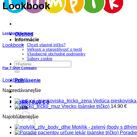
Lookbook
Lookbook Summer
Obchod
Informácie
Lookbook
Chceš vlastné tričko?
Veľkosti a starostilivosť o textil
Všeobecné obchodné podmienky
Súbory cookie
Hľadať:
Flat T-Shirt Company
Lookbook
Prihlásenie
Najpredávanejšie
Vedúca pieskoviska 
Košík /
0.00
€
0
Vrecko (pánske tričko)
14.90
€
Košík
Najobľúbenejšie
Motýlik - zelený (body s dlhý
Poradie