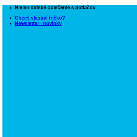
Skip
Nielen detské oblečenie s potlačou
to
Chceš vlastné tričko?
content
Newsletter - novinky